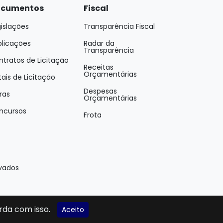
cumentos
Fiscal
islações
Transparência Fiscal
blicações
Radar da
Transparência
tratos de Licitação
Receitas
Orçamentárias
tais de Licitação
Despesas
ras
Orçamentárias
ncursos
Frota
rvados
rda com isso.
Aceito