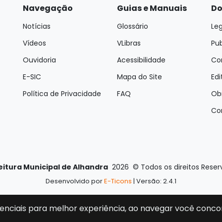
Navegação
Guias e Manuais
Do
Notícias
Glossário
Leg
Vídeos
VLibras
Pu
Ouvidoria
Acessibilidade
Con
E-SIC
Mapa do Site
Edi
Política de Privacidade
FAQ
Ob
Co
eitura Municipal de Alhandra
2026
©
Todos os direitos Rese
Desenvolvido por
E-Ticons
| Versão: 2.4.1
enciais para melhor experiência, ao navegar você conco