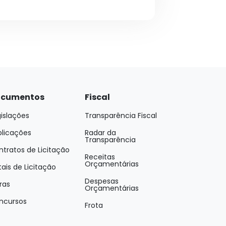
cumentos
Fiscal
islações
Transparência Fiscal
blicações
Radar da
Transparência
tratos de Licitação
Receitas
Orçamentárias
tais de Licitação
Despesas
ras
Orçamentárias
ncursos
Frota