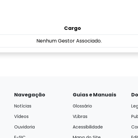
Cargo
Nenhum Gestor Associado.
Navegação
Guias e Manuais
Do
Notícias
Glossário
Leg
Vídeos
VLibras
Pu
Ouvidoria
Acessibilidade
Con
E-SIC
Mapa do Site
Edi