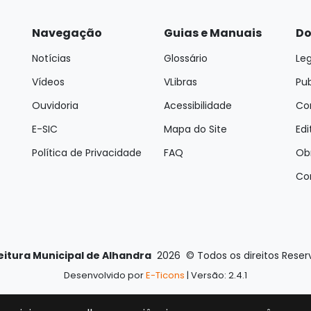
Navegação
Guias e Manuais
Do
Notícias
Glossário
Leg
Vídeos
VLibras
Pu
Ouvidoria
Acessibilidade
Con
E-SIC
Mapa do Site
Edi
Política de Privacidade
FAQ
Ob
Co
eitura Municipal de Alhandra
2026
©
Todos os direitos Rese
Desenvolvido por
E-Ticons
| Versão: 2.4.1