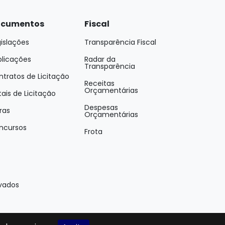
cumentos
Fiscal
islações
Transparência Fiscal
blicações
Radar da
Transparência
tratos de Licitação
Receitas
Orçamentárias
tais de Licitação
Despesas
ras
Orçamentárias
ncursos
Frota
rvados