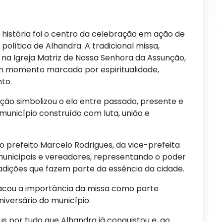
história foi o centro da celebração em ação de
olítica de Alhandra. A tradicional missa,
 na Igreja Matriz de Nossa Senhora da Assunção,
m momento marcado por espiritualidade,
to.
ação simbolizou o elo entre passado, presente e
município construído com luta, união e
refeito Marcelo Rodrigues, da vice-prefeita
 municipais e vereadores, representando o poder
radições que fazem parte da essência da cidade.
tacou a importância da missa como parte
versário do município.
 por tudo que Alhandra já conquistou e, ao