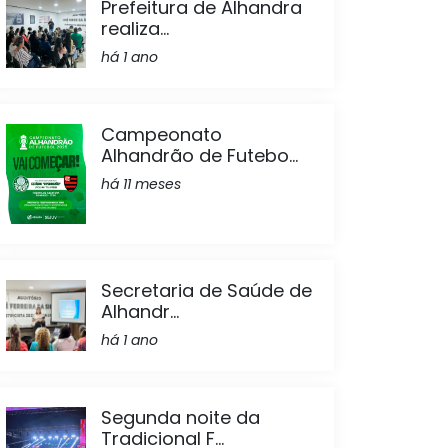
Prefeitura de Alhandra
realiza...
há 1 ano
Campeonato
Alhandrão de Futebo...
há 11 meses
Secretaria de Saúde de
Alhandr...
há 1 ano
Segunda noite da
Tradicional F...