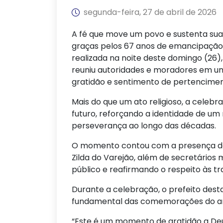
segunda-feira, 27 de abril de 2026
A fé que move um povo e sustenta sua 
graças pelos 67 anos de emancipação p
realizada na noite deste domingo (26),
reuniu autoridades e moradores em u
gratidão e sentimento de pertencimen
Mais do que um ato religioso, a celebr
futuro, reforçando a identidade de um 
perseverança ao longo das décadas.
O momento contou com a presença do p
Zilda do Varejão, além de secretários
público e reafirmando o respeito às t
Durante a celebração, o prefeito des
fundamental das comemorações do ani
“Este é um momento de gratidão a Deus