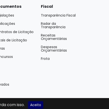
cumentos
Fiscal
islações
Transparência Fiscal
blicações
Radar da
Transparência
tratos de Licitação
Receitas
Orçamentárias
tais de Licitação
Despesas
ras
Orçamentárias
ncursos
Frota
rvados
rda com isso.
Aceito