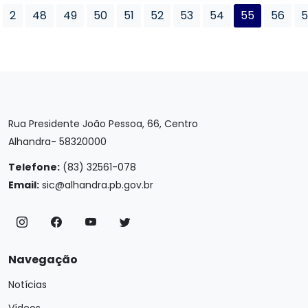
2
48
49
50
51
52
53
54
55
56
5
Rua Presidente João Pessoa, 66, Centro
Alhandra- 58320000
Telefone:
(83) 32561-078
Email:
sic@alhandra.pb.gov.br
Navegação
Notícias