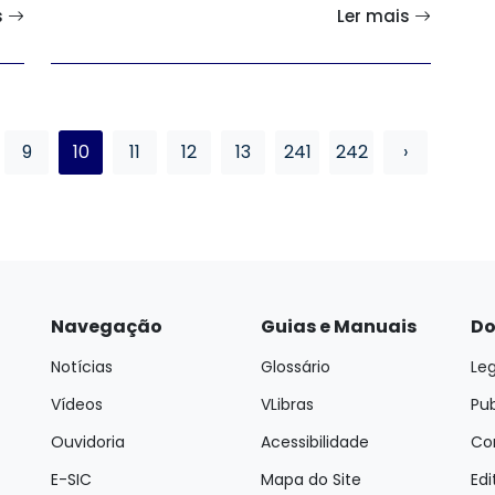
s
Ler mais
9
10
11
12
13
241
242
›
Navegação
Guias e Manuais
Do
Notícias
Glossário
Leg
Vídeos
VLibras
Pu
Ouvidoria
Acessibilidade
Con
E-SIC
Mapa do Site
Edi