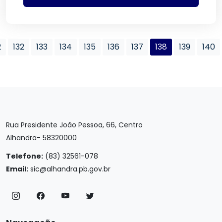
2
132
133
134
135
136
137
138
139
140
Rua Presidente João Pessoa, 66, Centro
Alhandra- 58320000
Telefone:
(83) 32561-078
Email:
sic@alhandra.pb.gov.br